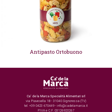
Antipasto Ortobuono
Ca' de la Marca Specialità Alimentari srl
via Piavesella 18 - 31040 Signoressa (TV)
tel. +39 0423 670449 - info@cadelamarca.it
P.IVA e C.F. 03126920267