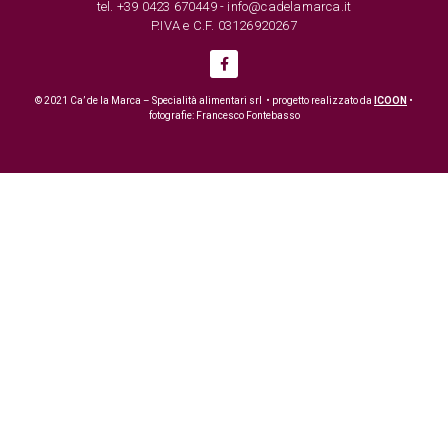
tel. +39 0423 670449 - info@cadelamarca.it
P.IVA e C.F. 03126920267
© 2021 Ca’ de la Marca – Specialità alimentari srl • progetto realizzato da
ICOON
•
fotografie: Francesco Fontebasso