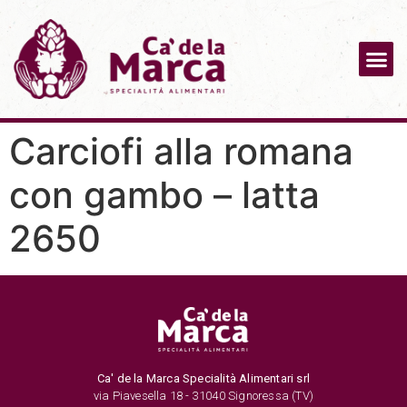
Carciofi alla romana
con gambo – latta
2650
Ca' de la Marca Specialità Alimentari srl
via Piavesella 18 - 31040 Signoressa (TV)