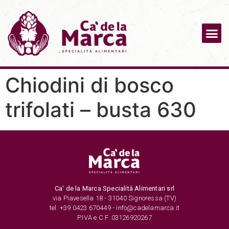
Chiodini di bosco
trifolati – busta 630
Ca' de la Marca Specialità Alimentari srl
via Piavesella 18 - 31040 Signoressa (TV)
tel. +39 0423 670449 - info@cadelamarca.it
P.IVA e C.F. 03126920267