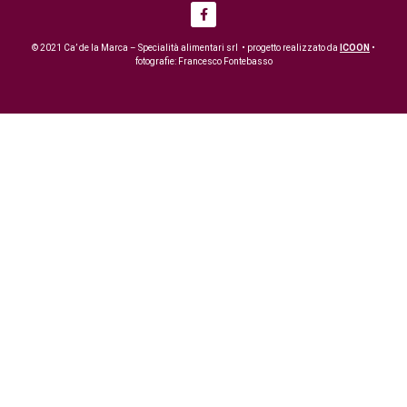
© 2021 Ca’ de la Marca – Specialità alimentari srl • progetto realizzato da
ICOON
•
fotografie: Francesco Fontebasso