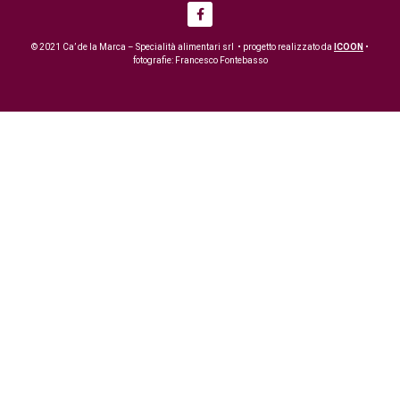
© 2021 Ca’ de la Marca – Specialità alimentari srl • progetto realizzato da
ICOON
•
fotografie: Francesco Fontebasso