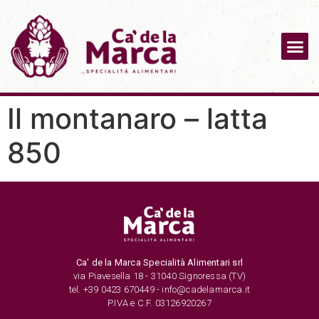
Il montanaro – latta
850
Ca' de la Marca Specialità Alimentari srl
via Piavesella 18 - 31040 Signoressa (TV)
tel. +39 0423 670449 - info@cadelamarca.it
P.IVA e C.F. 03126920267